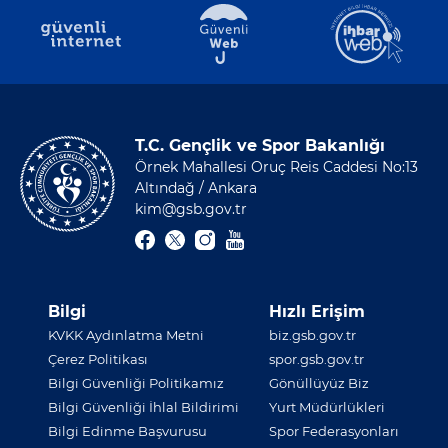
T.C. Gençlik ve Spor Bakanlığı
Örnek Mahallesi Oruç Reis Caddesi No:13
Altındağ / Ankara
kim@gsb.gov.tr
Bilgi
Hızlı Erişim
KVKK Aydınlatma Metni
biz.gsb.gov.tr
Çerez Politikası
spor.gsb.gov.tr
Bilgi Güvenliği Politikamız
Gönüllüyüz Biz
Bilgi Güvenliği İhlal Bildirimi
Yurt Müdürlükleri
Bilgi Edinme Başvurusu
Spor Federasyonları