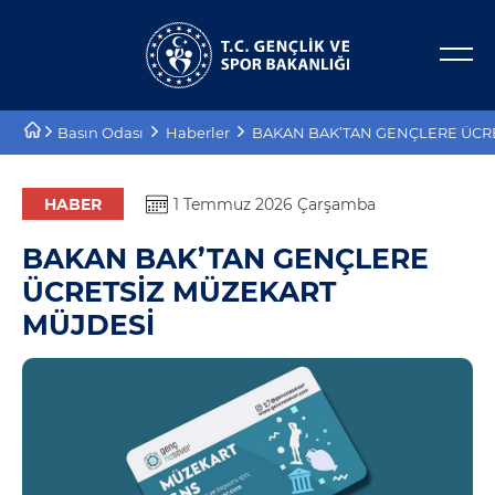
Bakan Yardımcıları
E-Hizmetler
Basın Odası
Haberler
BAKAN BAK’TAN GENÇLERE ÜCR
Tarihçe
Projeler
Misyon, Vizyon
Proje Destekleri
HABER
1 Temmuz 2026 Çarşamba
BAKAN BAK’TAN GENÇLERE
Teşkilat Şeması
ÜCRETSİZ MÜZEKART
Mevzuat
MÜJDESİ
Kurumsal Kimlik
Planlar ve Raporlar