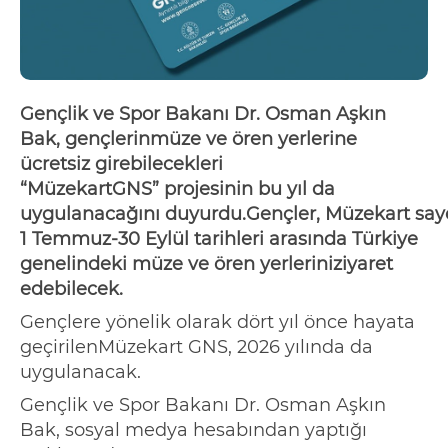
Gençlik ve Spor Bakanı Dr. Osman Aşkın
Bak,
gençlerin
müze ve ören yerlerine
ücretsiz girebilecekleri
“
Müzekart
GNS”
p
rojesinin
bu
yıl
da
u
ygulanacağını
duyurdu.
Gençler
,
Müzekart
say
1 Temmuz-30 Eylül tarihleri arasında Türkiye
genelindeki müze ve ören yer
lerini
ziyaret
edebilecek.
G
ençlere
yönelik
olarak dört yıl önce hayata
geçirilen
Müzekart
GNS,
2026 yılında da
uygulanacak.
Gençlik ve Spor Bakanı Dr. Osman Aşkın
Bak, sosyal medya hesabından
yaptığı