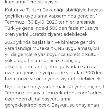
kapılarını ücretsiz açıyor.
Kültür ve Turizm Bakanlığı işbirliğiyle hay
ata
geçirilen uygulama kapsamında gençler, 1
Temmuz
-
30 Eylül 2026 tarihleri arasında
Türkiye genelindeki 300'den fazla müze ve
ören yerini ücretsiz ziyaret edebilecek.
2022 yılında başlatılan ve binlerce gencin
yararlandığı
Müzekart
GNS uygulaması, bu
yıl da gençlere yaz boyunca ücretsiz kültür
yolculuğu fırsatı sunacak.
G
ençler,
arkeolojiden tarihe, etnografyadan sanata
uzanan geniş bir yelpazede yer alan 300'den
fazla müze ve ören yerini ziyaret edebilecek.
U
ygulamadan yararlanmak isteyen gençler, 1
Temmuz itibarıyla
“
muzekartgns.com
”
adresi
üzerinden dijital başvurularını
gerçekleştirebilecek.
Başvurusu onaylanan