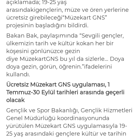
açıklamada;
1
9
-25 yaş
arasındaki
gençler
in
,
müze ve ören yerlerine
ücretsiz girebilece
ği
“
Müzekart
GNS”
projesinin başladığını
bildirdi.
Bakan Bak,
paylaşımında
“Sevgili gençler,
ülkemizin tarih ve kültür kokan her bir
köşesini gönlünüzce gezin
diye
Müzekart
GNS bu yıl da sizlerle... Doya
doya gezin, görün, öğrenin.”
ifadelerini
kullandı.
Ücretsiz
Müzekart
GNS
uygulaması
,
1
Temmuz-30 Eylül tarihleri arasında geçerli
olacak
Gençlik ve Spor Bakanlığı, Gençlik Hizmetleri
Genel Müdürlüğü koordinasyonunda
yürüt
ülen
Müzekart
GNS uygulamasıyla
1
9-
25 yaş arasındaki gençlere kültür ve tarihin