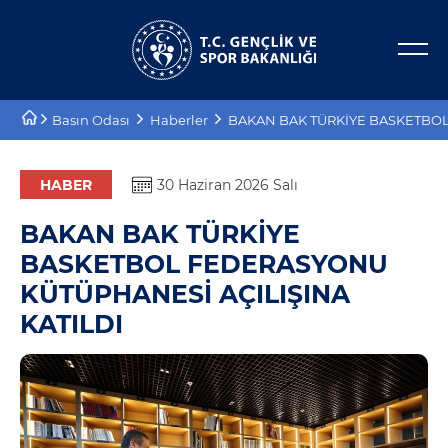
Bakan Yardımcıları
E-Hizmetler
Basın Odası
Haberler
BAKAN BAK TÜRKİYE BASKETBOL
Tarihçe
Projeler
Misyon, Vizyon
Proje Destekleri
HABER
30 Haziran 2026 Salı
BAKAN BAK TÜRKİYE
Teşkilat Şeması
BASKETBOL FEDERASYONU
Mevzuat
KÜTÜPHANESİ AÇILIŞINA
KATILDI
Kurumsal Kimlik
Planlar ve Raporlar