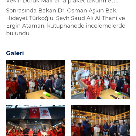
Vekili Doruk
Malhan'a
plaket takdim etti.
Sonrasında
Bakan Dr.
Osman Aşkın Bak,
Hidayet Türkoğlu, Şeyh
Saud
Ali Al
Thani
ve
Ergin Ataman, kütüphanede incelemelerde
bulundu.
Galeri