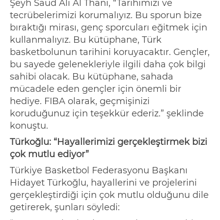
Şeyh
Saud
Ali Al
Thani
,
“
Tarihimizi ve
tecrübelerimizi korumalıyız. Bu sporun bize
bıraktığı mirası, genç sporcuları eğitmek için
kullanmalıyız. Bu kütüphane, Türk
basketbolunun tarihini koruyacaktır. Gençler,
bu sayede gelenekleriyle ilgili daha çok bilgi
sahibi olacak. Bu kütüphane, sahada
mücadele eden gençler için önemli bir
hediye. FIBA olarak, geçmişinizi
koruduğunuz için teşekkür ederiz.
”
şeklinde
konuştu.
Türkoğlu:
“
Hayallerimizi gerçekleştirmek bizi
çok mutlu ediyor
”
T
ürkiye
B
asketbol
F
ederasyonu
Başkanı
Hidayet Türkoğlu, hayallerini ve projelerini
gerçekleştirdiği için çok mutlu olduğunu dile
getirerek, şunları söyledi: