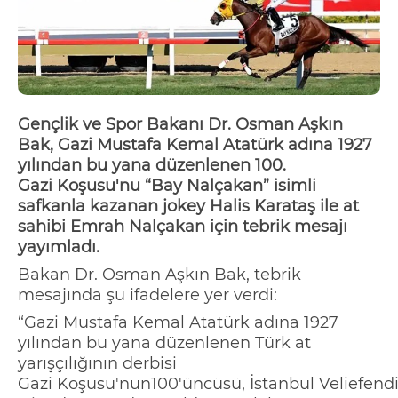
Gençlik ve Spor Bakanı Dr. Osman Aşkın
Bak, Gazi Mustafa Kemal Atatürk adına 1927
yılından bu
yana düzenlenen 100.
Gazi
Koşusu'nu
“Bay
Nalçakan
”
isimli
safkanla kazanan jokey
Halis Karataş
ile at
sahibi
Emrah
Nalçakan
için tebrik mesajı
yayımladı.
Bakan Dr. Osman Aşkın Bak, tebrik
mesajında şu ifadelere yer verdi:
“
Gazi Mustafa Kemal Atatürk adına 1927
yılından bu yana düzenlenen Türk at
yarışçılığının derbisi
Gazi
Koşusu'nun
100'üncüsü,
İstanbul
Vel
iefend