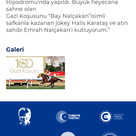
Hipodromu'nda yapıldı. Büyük heyecana
sahne olan
Gazi
Koşusunu
“
Bay
Nalçakan
”
isimli
safkanla
kazanan jokey
Halis Karataş
ve atın
sahibi
Emrah
Nalçakan'ı
kutluyorum.”
Galeri