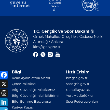
T.C. Gençlik ve Spor Bakanlığı
Örnek Mahallesi Oruç Reis Caddesi No:13
Altındağ / Ankara
kim@gsb.gov.tr
Bilgi
Hızlı Erişim
KVKK Aydınlatma Metni
biz.gsb.gov.tr
Çerez Politikası
spor.gsb.gov.tr
Bilgi Güvenliği Politikamız
Gönüllüyüz Biz
Bilgi Güvenliği İhlal Bildirimi
Yurt Müdürlükleri
Bilgi Edinme Başvurusu
Spor Federasyonları
Kariyer Kapısı