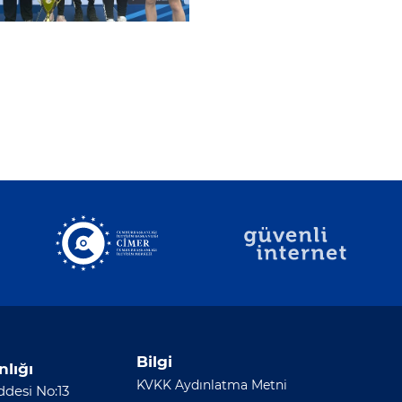
Bilgi
nlığı
KVKK Aydınlatma Metni
desi No:13