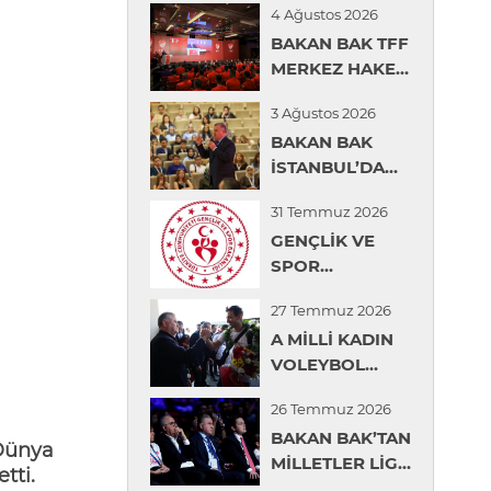
4 Ağustos 2026
BAKAN BAK TFF
MERKEZ HAKEM
KURULU YAZ
3 Ağustos 2026
SEMİNERİNDE
BAKAN BAK
KONUŞTU
İSTANBUL’DA
ÖĞRENCİLERLE
31 Temmuz 2026
BİR ARAYA
GENÇLİK VE
GELDİ
SPOR
BAKANLIĞINDAN
27 Temmuz 2026
GENÇLERİN
A MİLLİ KADIN
ÜNİVERSİTE
VOLEYBOL
TERCİHLERİNDE
TAKIMI İÇİN
DİJİTAL
26 Temmuz 2026
KARŞILAMA
REHBERLİK
BAKAN BAK’TAN
TÖRENİ
DESTEĞİ
 Dünya
MİLLETLER LİGİ
DÜZENLENDİ
tti.
ŞAMPİYONU A