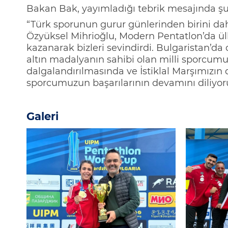
Bakan Bak, yayımladığı tebrik mesajında şu i
“
Tü
rk sporunun gurur günlerinden birini da
Özyüksel
Mihrioğlu
,
Modern
Pen
tatlon’da
ül
kazanarak bizleri sevindirdi.
Bulgaristan’da
altın madalyanın sahibi olan
milli sporcum
dalgalandırılmasında ve İstiklal Marşımızın
sporcumuzun başarılarının devamını diliyo
Galeri