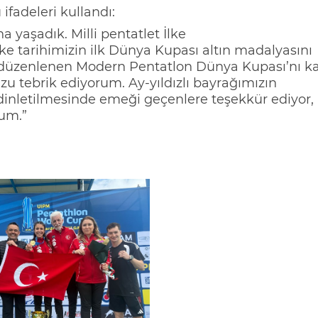
fadeleri kullandı:
ha yaşadık.
Milli
pentatlet
İlke
ke tarihimizin ilk Dünya K
upası altın madalyasını
 düzenlenen Modern Pentatlon Dünya Kupası
’nı
ka
uzu
tebrik ediyorum. Ay-yıldızlı bayrağımızın
 dinletilmesinde eme
ği geçenlere teşekkür ediyor, 
rum.”