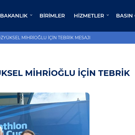
BAKANLIK
BIRIMLER
HIZMETLER
BASIN
ZYÜKSEL MİHRİOĞLU İÇİN TEBRİK MESAJI
KSEL MİHRİOĞLU İÇİN TEBRİK