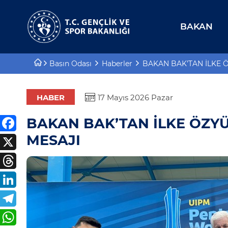
BAKAN
Bakan Yardımcıları
E-Hizmetler
Basın Odası
Haberler
BAKAN BAK’TAN İLKE Ö
Tarihçe
Projeler
Misyon, Vizyon
Proje Destekleri
HABER
17 Mayıs 2026 Pazar
Teşkilat Şeması
BAKAN BAK’TAN İLKE ÖZYÜ
MESAJI
Mevzuat
Kurumsal Kimlik
Planlar ve Raporlar