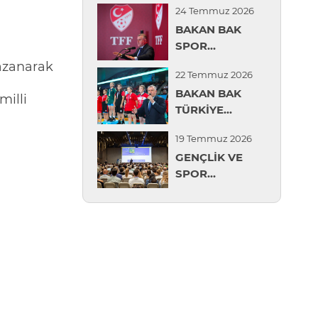
24 Temmuz 2026
MİLLİ KADIN
BAKAN BAK
VOLEYBOL
SPOR
TAKIMI’NA
GÜVENLİĞİ
TEBRİK
zanarak
22 Temmuz 2026
DEĞERLENDİRME
BAKAN BAK
TOPLANTISI'NDA
milli
TÜRKİYE
KONUŞTU
MİNİKLER
19 Temmuz 2026
GÜREŞ
GENÇLİK VE
ŞAMPİYONASI'NI
SPOR
İZLEDİ
BAKANLIĞI,
AVRUPA SPOR
PSİKOLOJİSİ
KONGRESİ'NDE
İLK KEZ RESMİ
HEYETLE
TEMSİL EDİLDİ