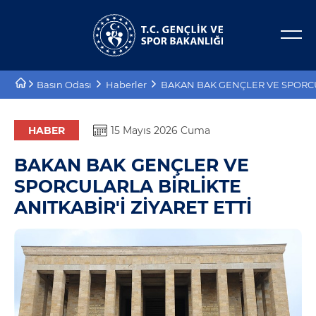
Bakan Yardımcıları
E-Hizmetler
Basın Odası
Haberler
BAKAN BAK GENÇLER VE SPORCUL
Tarihçe
Projeler
Misyon, Vizyon
Proje Destekleri
HABER
15 Mayıs 2026 Cuma
BAKAN BAK GENÇLER VE
Teşkilat Şeması
SPORCULARLA BİRLİKTE
Mevzuat
ANITKABİR'İ ZİYARET ETTİ
Kurumsal Kimlik
Planlar ve Raporlar