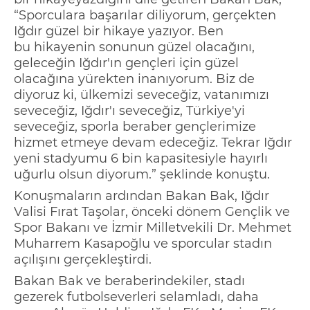
“
Sporculara başarılar diliyorum, gerçekten
Iğdır güzel bir hikaye yazıyor. Ben
bu
hikayenin
sonunun güzel
olacağını,
geleceğin Iğdır'ın gençleri için güzel
olacağına yürekten inanıyorum. Biz de
diyoruz ki, ülkemizi seveceğiz, vatanımızı
seveceğiz, Iğdır'ı seveceğiz, Türkiye'yi
seveceğiz, sporla beraber gençlerimize
hizmet etmeye devam edeceğiz. Tekrar Iğdır
yeni stadyumu 6 bin kapasitesiyl
e hayırlı
uğurlu olsun diyorum.”
şeklinde konuştu.
Konuşmaların ardından Bakan Bak, Iğdır
Valisi Fırat
Taşolar
,
önceki dönem Gençlik ve
Spor Bakanı
ve İzmir Milletvekili Dr. Mehmet
Muharrem Kasapoğlu v
e sporcular stadın
açılışını gerçekleştirdi.
Bakan Bak ve beraberindekiler, stadı
gezerek futbolseverleri selamladı, daha