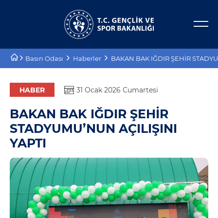
Bakan Yardımcıları
E-Hizmetler
Basın Odası
Haberler
BAKAN BAK IĞDIR ŞEHİR STADYU
Tarihçe
Projeler
Misyon, Vizyon
Proje Destekleri
HABER
31 Ocak 2026 Cumartesi
BAKAN BAK IĞDIR ŞEHİR
Teşkilat Şeması
STADYUMU’NUN AÇILIŞINI
Mevzuat
YAPTI
Kurumsal Kimlik
Planlar ve Raporlar