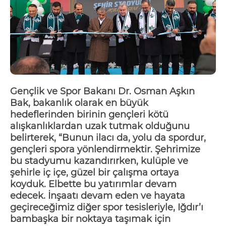
Gençlik ve Spor Bakanı Dr. Osman Aşkın
Bak,
bakanlık
olarak
en büyük
hedeflerinden
bir
inin gençleri
kötü
alışkanlıklardan uzak tutmak
olduğunu
belirterek, “
Bunun ilacı da, yolu da spordur,
gençleri spora yönlendirmektir.
Ş
ehrimize
bu
stadyumu
kazandırırken, kulüple ve
şehirle iç içe, güzel bir çalışma ortaya
koyduk. Elbette bu yatırımlar devam
edecek.
İ
nşaatı devam eden ve
h
ayata
geçireceğimiz diğer spor tesisleriyle, Iğdır’ı
bambaşka bir no
ktaya taşımak için