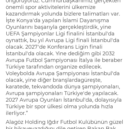
öngörüyoruz.
Cumhurbaşkanımız gerçekten
önemli spor aktivitelerini ülkemize
kazandırmak yolunda bizlere talimatları var.
İşte Konya'da yapılan İslami Dayanışma
Oyunlarını başarıyla gerçekleştirdik, yine
UEFA Şampiyonlar Ligi finalini İstanbul'da
oynattık, bu yıl Avrupa Ligi finali İstanbul'da
olacak. 2027'de Konferans Ligin finali
İstanbul'da olacak. Yine dediğim gibi 2032
Avrupa Futbol Şampiyonası İtalya ile beraber
Türkiye tarafından organize edilecek.
Voleybolda Avrupa Şampiyonası İstanbul'da
olacak, yine diğer
branşlarda
güreşte,
karatede, tekvandoda dünya şampiyonaları,
Avrupa şampiyonaları Türkiye'de yapılacak.
2027 Avrupa Oyunları İstanbul'da, dolayısıyla
Türkiye bir spor ülkes
i olma yolunda hızla
ilerliyor.”
Alagöz Holding Iğdır Futbol Kulübünün güzel
bir
hikaye
yazdığını dile getiren
Bakan Bak,