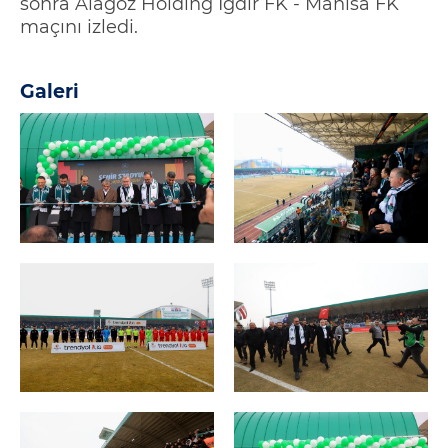
sonra Alagöz Holding Iğdır FK
-
Manisa FK
maçını izledi.
Galeri