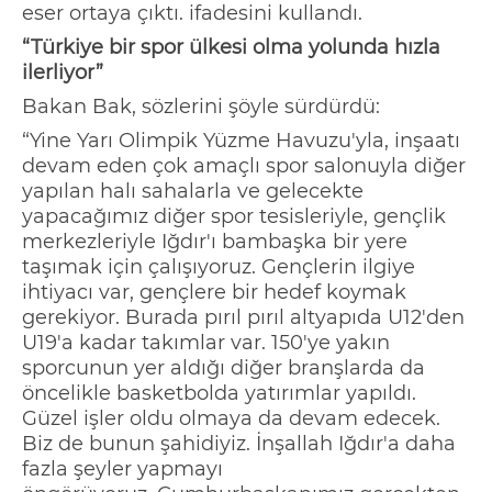
eser ortaya çıktı. ifadesini kullandı.
“Türkiye bir spor ülkesi olma yolunda hızla
ilerliyor”
Bakan Bak, sözlerini şöyle sürdürdü:
“
Yine Yarı Olimpik Yüzme
Havuzu'yla
, inşaatı
devam eden çok amaçlı spor salonuyla diğer
yapılan halı sahalarla ve gelecekte
yapacağımız diğer spor tesisleriyle, gençlik
merkezleriyle Iğdır'ı bambaşka bir yere
taşımak için çalışıyoruz. Gençlerin ilgiye
ihtiyacı var, gençlere bir hedef koymak
gerekiyor
. B
urada pırıl
pırıl
altyapıda U12'den
U19'a kadar takımlar var. 150'ye yakın
sporcunun yer aldığı diğer
branşlarda
da
öncelikle basketbolda yatırımlar yapıldı.
Güzel işler oldu olmaya da devam edecek.
Biz de bunun şahidiyiz. İnşallah Iğdır'a daha
fa
zla şeyler yapmayı