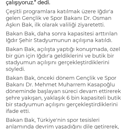
çalışıyoruz.”
dedi.
Çeşitli pr
ogramlara katılmak üzere Iğdır'
a
gelen
Gençlik ve Spor Bakanı Dr. Osman
Aşkın Bak,
ilk olarak v
alili
ği z
iyaret
etti.
Bakan Bak, daha sonra
kapasitesi arttırılan
Iğdır Şehir Stadyumunun açılışına katıldı.
Bakan Bak, açılışta yaptığı konuşmada, özel
bir gün için Iğdır'a geldikleri
ni ve butik bir
stadyumun açılış
ını gerçekleştirdiklerini
söyledi.
Bakan Bak, önceki dönem Gençlik ve Spor
Bakanı Dr. Mehmet Muharrem Kasapoğlu
döneminde başlayan süreci devam ettirerek
şehre yakışan, yaklaşık 6 bin kapasiteli butik
bir stadyumun açılışını gerçekleştirdiklerini
ifade etti.
Bakan Bak, Türkiye'nin spor tesisleri
anlamında devrim yaşadığını dile getirerek,