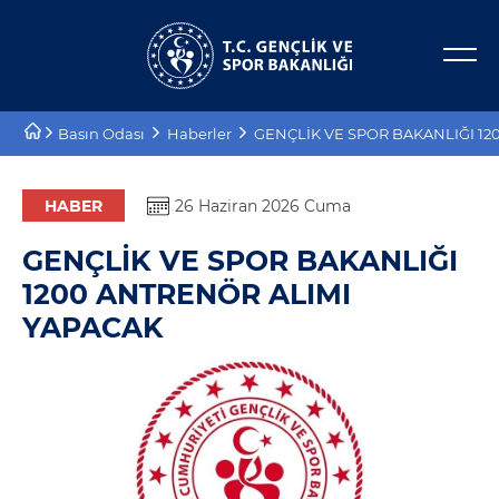
Bakan Yardımcıları
E-Hizmetler
Basın Odası
Haberler
GENÇLİK VE SPOR BAKANLIĞI 12
Tarihçe
Projeler
Misyon, Vizyon
Proje Destekleri
HABER
26 Haziran 2026 Cuma
GENÇLİK VE SPOR BAKANLIĞI
Teşkilat Şeması
1200 ANTRENÖR ALIMI
Mevzuat
YAPACAK
Kurumsal Kimlik
Planlar ve Raporlar