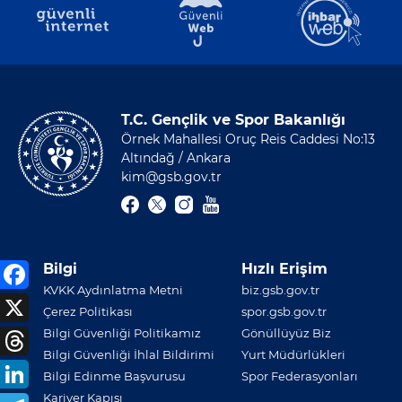
T.C. Gençlik ve Spor Bakanlığı
Örnek Mahallesi Oruç Reis Caddesi No:13
Altındağ / Ankara
kim@gsb.gov.tr
Bilgi
Hızlı Erişim
KVKK Aydınlatma Metni
biz.gsb.gov.tr
Çerez Politikası
spor.gsb.gov.tr
Bilgi Güvenliği Politikamız
Gönüllüyüz Biz
Bilgi Güvenliği İhlal Bildirimi
Yurt Müdürlükleri
Bilgi Edinme Başvurusu
Spor Federasyonları
Kariyer Kapısı