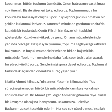
koparılması bütün toplumu üzmüştür. Onun hatırasının yaşatılması
çok önemli. Biz de süreçleri takip ediyoruz. Toplumumuzda bu
konuda bir hassasiyet oluştu. Sporun iyileştirici gücünü biz etkin bir
şekilde kullanmak istiyoruz. Tanıtım filminde de gördünüz Malta'da
katıldığı bir toplantıda Özgür Filistin için Gazze için tepkisini
gösterebilen öz güveni yüksek bir genç. Onların mücadelelerinde
yanında olacağız. Biz işin iyilik yönüne, topluma sağlayacağı katkılara
bakıyoruz. En büyük mücadelelerimizden biri de bağımlılıkla
mücadele. Toplumun gençlerine daha fazla spor tesisi, alan açarak
bu süreci yürütüyoruz. Gençlerimizi spora davet ediyoruz. Toplumsal
farkındalık açısından önemli bir süreç yaşanıyor.”
Mattia Ahmet Minguzzi'nin annesi Yasemin Minguzzi de "Yas
sürecine giremeden büyük bir mücadeleyle karşı karşıya kalmak
zorunda kaldım. Bir Ahmet gitti, diğer Ahmetler gitmesin diye. Güzel
bir kavuşma olacağına inanıyorum. Bakanımıza, Belediye
Başkanımıza çok teşekkür ederim. Her şey çok güzel olmuş, inşallah