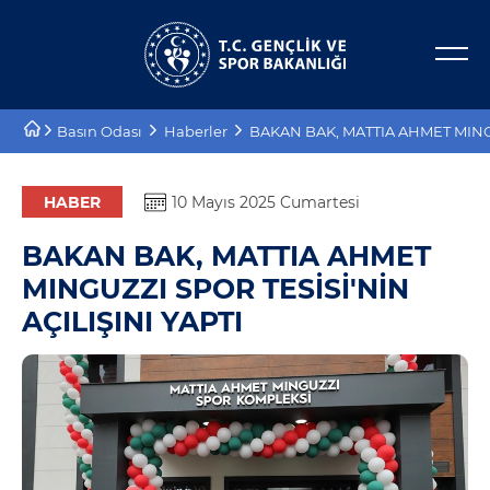
Bakan Yardımcıları
E-Hizmetler
Basın Odası
Haberler
BAKAN BAK, MATTIA AHMET MINGU
Tarihçe
Projeler
Misyon, Vizyon
Proje Destekleri
HABER
10 Mayıs 2025 Cumartesi
BAKAN BAK, MATTIA AHMET
Teşkilat Şeması
MINGUZZI SPOR TESİSİ'NİN
Mevzuat
AÇILIŞINI YAPTI
Kurumsal Kimlik
Planlar ve Raporlar