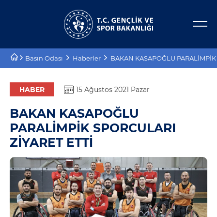
Bakan Yardımcıları
E-Hizmetler
Basın Odası
Haberler
BAKAN KASAPOĞLU PARALİMPİK 
Tarihçe
Projeler
Misyon, Vizyon
Proje Destekleri
HABER
15 Ağustos 2021 Pazar
BAKAN KASAPOĞLU
Teşkilat Şeması
PARALİMPİK SPORCULARI
Mevzuat
ZİYARET ETTİ
Kurumsal Kimlik
Planlar ve Raporlar