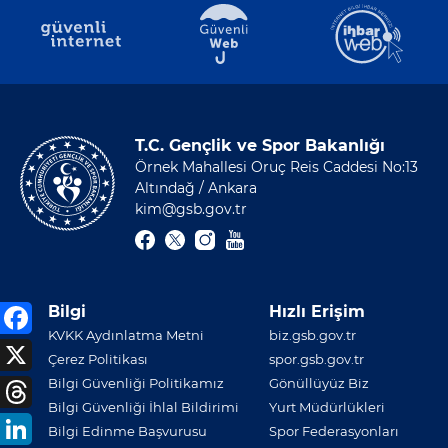
T.C. Gençlik ve Spor Bakanlığı
Örnek Mahallesi Oruç Reis Caddesi No:13
Altındağ / Ankara
kim@gsb.gov.tr
Bilgi
Hızlı Erişim
KVKK Aydınlatma Metni
biz.gsb.gov.tr
Çerez Politikası
spor.gsb.gov.tr
Bilgi Güvenliği Politikamız
Gönüllüyüz Biz
Bilgi Güvenliği İhlal Bildirimi
Yurt Müdürlükleri
Bilgi Edinme Başvurusu
Spor Federasyonları